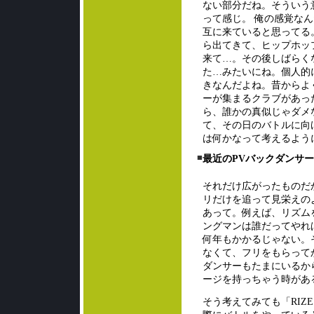
ない部分だね。そういう
って感じ。 俺の感覚なん
互に来ていると思ってる
ら出てきて、ヒップホッ
来て…。その後しばらく
た…みたいにね。個人的
きなんだよね。昔からよ
ーが集まるクラブがあっ
ら、誰かの真似じゃダメ
て、その日のバトルに向
は何かなって考えるよう
■
最近のPVバックダンサ
それだけ広がったものだ
リだけを追って見栄えの
あって。例えば、リズム
ングマンは誰だってやれ
何年もかかるじゃない。
なくて、フリをもらって
ダンサーもたまにいるか
ージを持っちゃう時があ
そう考えてみても「RIZ