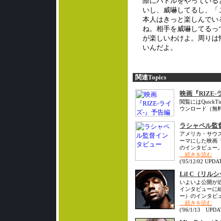
際にバトルをやっている
いし、威嚇してるし、「
本人はきっと楽しんでい
ね。相手を威嚇してるっ
が楽しいわけよ。周りは
いんだよ。
関連Topics
映画『RIZE
閲覧にはQuick
ウンロード（無
ラシャペル監
アメリカ・サウ
ーマにした映画『
のインタビュー
…続きを読む
('05/12/02 UPDA
Lil C（リ
いよいよ公開が近
インタビューに続
ー）のインタビュ
…続きを読む
('06/1/13 UPDA