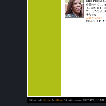
Miss Pris
作品の中でも、
る。取材前まで
ていたのだが、
子だった….
…続きを読む
('06/2/3 UPDAT
(C) Copyright
LTG,Inc.
&
DDF,Inc.
All rights reserved. 掲載